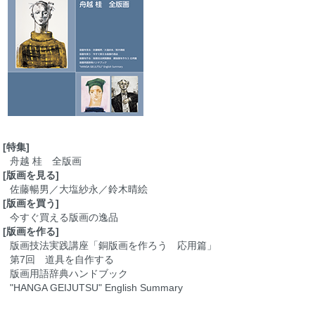
[特集]
舟越 桂 全版画
[版画を見る]
佐藤暢男／大塩紗永／鈴木晴絵
[版画を買う]
今すぐ買える版画の逸品
[版画を作る]
版画技法実践講座「銅版画を作ろう 応用篇」
第7回 道具を自作する
版画用語辞典ハンドブック
"HANGA GEIJUTSU" English Summary