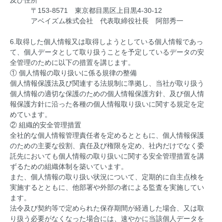
〒153-8571 東京都目黒区上目黒4-30-12
アベイズム株式会社 代表取締役社長 阿部秀一
6.取得した個人情報又は取得しようとしている個人情報であっ
て、個人データとして取り扱うことを予定しているデータの安
全管理のために以下の措置を講じます。
① 個人情報の取り扱いに係る規律の整備
個人情報保護法及び関連する法規制に準拠し、当社が取り扱う
個人情報の適切な保護のための個人情報保護方針、及び個人情
報保護方針に沿った各種の個人情報取り扱いに関する規定を定
めています。
② 組織的安全管理措置
全社的な個人情報管理責任者を定めるとともに、個人情報保護
のための主要な役割、責任及び権限を定め、社内だけでなく委
託先においても個人情報の取り扱いに関する安全管理措置を講
ずるための組織体制を築いています。
また、個人情報の取り扱い状況について、定期的に自主点検を
実施するとともに、他部署や外部の者による監査を実施してい
ます。
法令及び契約等で定められた保存期間が経過した場合、又は取
り扱う必要がなくなった場合には、速やかに当該個人データを