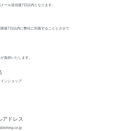
認メール送信後7日以内となります。
到着後7日以内に弊社に到着することとさせて
。
社が負担いたします。
名
ラインショップ
ルアドレス
lishing.co.jp