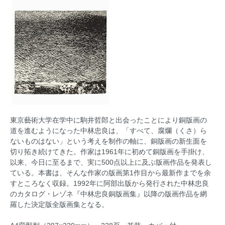
東京藝術大学在学中に駒井哲郎と出会ったことにより銅版画の
道を進むようになった中林忠良は、「すべて、腐爛（くさ）ら
ないものはない」という考えを制作の軸に、銅版画の新生面を
切り拓き続けてきた。作家は1961年に初めて銅版画を手掛け、
以来、今日に至るまで、実に500点以上に及ぶ版画作品を発表し
ている。本書は、そんな作家の版画第1作目から最新作までを余
すところなく収録。1992年に阿部出版から発行された中林忠良
のカタログ・レゾネ『中林忠良銅版画集』以降の版画作品を網
羅した決定版全版画集となる。