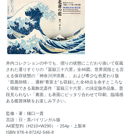
井内コレクションの中でも、摺りの状態にこだわり抜いて収蔵
された選りすぐりの『冨嶽三十六景』全46図。世界屈指とも言
える保存状態の「神奈川沖浪裏」、および希少な色変わり版
「凱風快晴」、通称“青富士”も収録した全48点を余すところな
く堪能できる葛飾北斎作「冨嶽三十六景」の決定版作品集。普
段見られない「裏面」も表面にピッタリ合わせて印刷、臨場感
ある鑑賞体験をお楽しみ下さい。
監修・著：樋口一貴
言語：日・英バイリンガル版
A4変型判（H210×W290）・254p・上製本
ISBN 978-4-87242-546-8