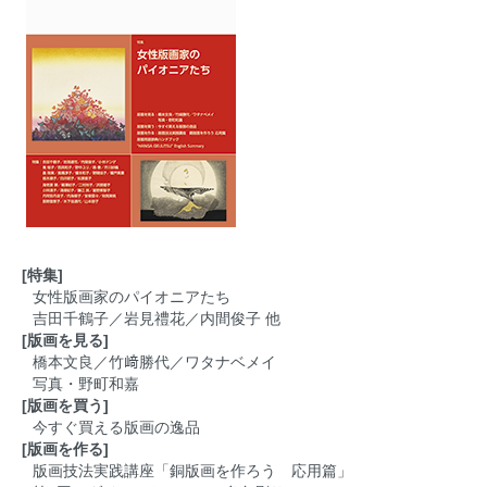
[特集]
女性版画家のパイオニアたち
吉田千鶴子／岩見禮花／内間俊子 他
[版画を見る]
橋本文良／竹﨑勝代／ワタナベメイ
写真・野町和嘉
[版画を買う]
今すぐ買える版画の逸品
[版画を作る]
版画技法実践講座「銅版画を作ろう 応用篇」