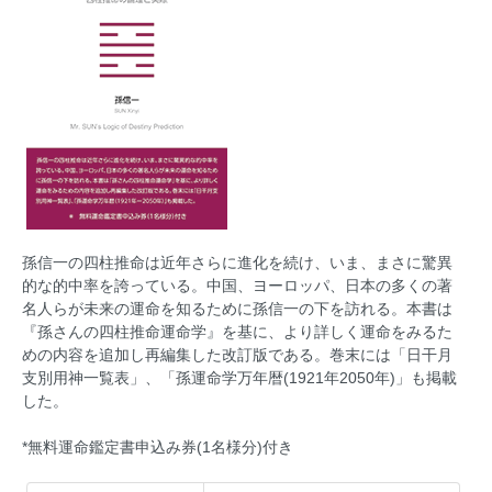
孫信一の四柱推命は近年さらに進化を続け、いま、まさに驚異
的な的中率を誇っている。中国、ヨーロッパ、日本の多くの著
名人らが未来の運命を知るために孫信一の下を訪れる。本書は
『孫さんの四柱推命運命学』を基に、より詳しく運命をみるた
めの内容を追加し再編集した改訂版である。巻末には「日干月
支別用神一覧表」、「孫運命学万年暦(1921年2050年)」も掲載
した。
*無料運命鑑定書申込み券(1名様分)付き