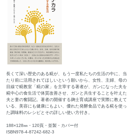
長くて深い歴史のある糀が、もう一度私たちの生活の中に、当
たり前に活用されてほしいという願いから、女性、主婦、母の
目線で糀教室「糀の家」を主宰する著者が、ガンになった夫を
糀中心の食生活で体質改善させ、ガンと共生することを叶えた
夫と妻の奮闘記。著者の開催する麹士育成講座で実際に教えて
いる、美容にも健康にもよい、優れた発酵食品である糀を使っ
た調味料のレシピとその詳しい使い方付き。
188×128㎜・120頁・並製・カバー付
ISBN978-4-87242-682-3