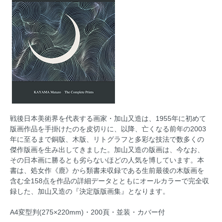
戦後日本美術界を代表する画家・加山又造は、1955年に初めて
版画作品を手掛けたのを皮切りに、以降、亡くなる前年の2003
年に至るまで銅版、木版、リトグラフと多彩な技法で数多くの
傑作版画を生み出してきました。加山又造の版画は、今なお、
その日本画に勝るとも劣らないほどの人気を博しています。本
書は、処女作《鹿》から類書未収録である生前最後の木版画を
含む全158点を作品の詳細データとともにオールカラーで完全収
録した、加山又造の『決定版版画集』となります。
A4変型判(275×220mm)・200頁・並装・カバー付