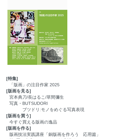
[特集]
「版画」の注目作家 2025
[版画を見る]
宮本典刀/長はるこ/草間彌生
写真・BUTSUDORI
ブツドリ:モノをめぐる写真表現
[版画を買う]
今すぐ買える版画の逸品
[版画を作る]
版画技法実践講座「銅版画を作ろう 応用篇」