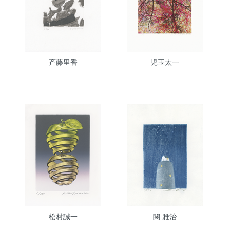
斉藤里香
児玉太一
松村誠一
関 雅治