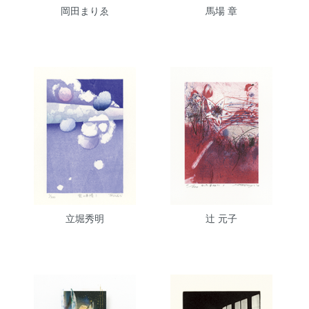
岡田まりゑ
馬場 章
立堀秀明
辻 元子