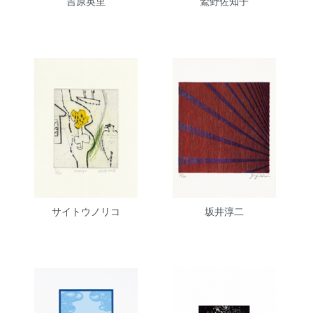
吉原英里
鷲野佐知子
サイトウノリコ
坂井淳二