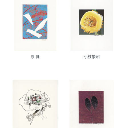
原 健
小枝繁昭