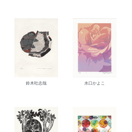
鈴木吐志哉
水口かよこ