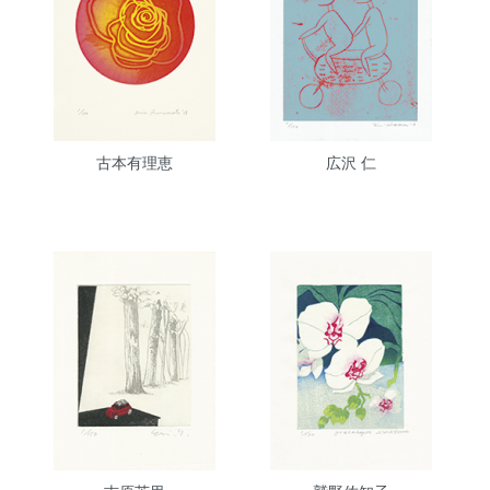
古本有理恵
広沢 仁