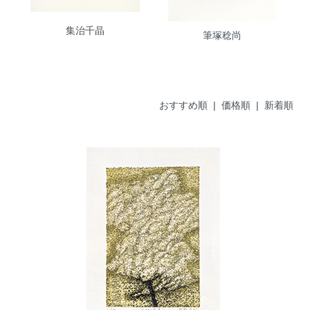
集治千晶
筆塚稔尚
おすすめ順 |
価格順
|
新着順