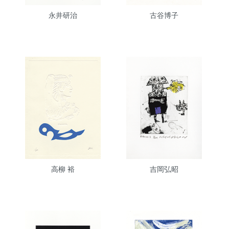
永井研治
古谷博子
高柳 裕
吉岡弘昭