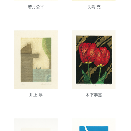
若月公平
長島 充
井上 厚
木下泰嘉