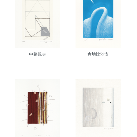
中路規夫
倉地比沙支