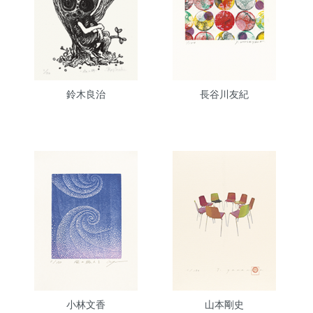
鈴木良治
長谷川友紀
小林文香
山本剛史