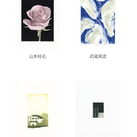
山本桂右
武蔵篤彦