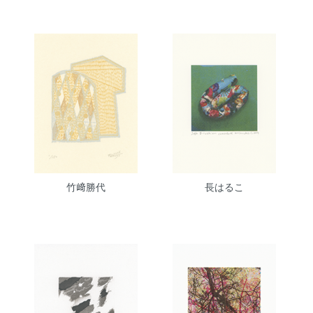
竹﨑勝代
長はるこ