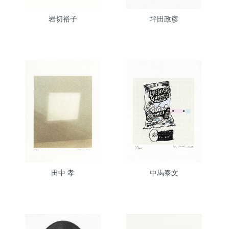
岩切裕子
坪田政彦
田中 孝
中馬泰文