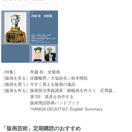
［特集］ 舟越 桂 全版画
［版画を見る］佐藤暢男／大塩紗永／鈴木晴絵
［版画を買う］今すぐ買える版画の逸品
［版画を作る］版画技法実践講座「銅版画を作ろう 応用篇」
第7回 道具を自作する
版画用語辞典ハンドブック
"HANGA GEIJUTSU" English Summary
「版画芸術」定期購読のおすすめ