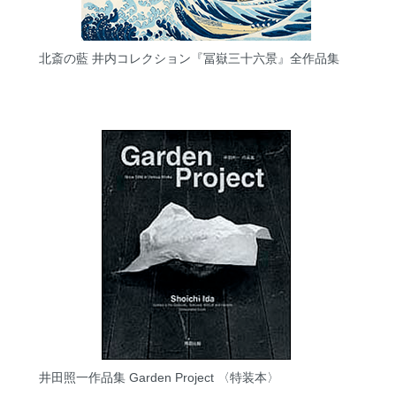
北斎の藍 井内コレクション『冨嶽三十六景』全作品集
井田照一作品集 Garden Project 〈特装本〉